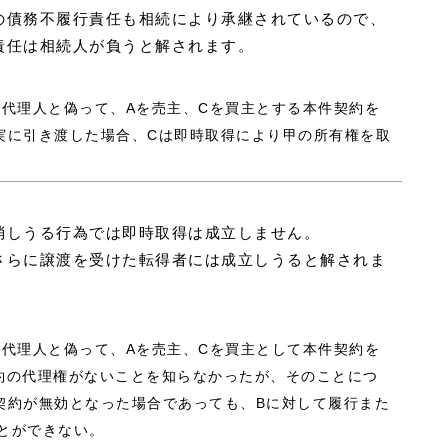
の債務不履行責任も相続により承継されているので、
責任は相続人が負うと解されます。
Aの代理人と偽って、Aを売主、Cを買主とする本件契約を
実に引き渡した場合、Cは即時取得により甲の所有権を取
消しうる行為では即時取得は成立しません。
さらに譲渡を受けた転得者には成立しうると解されま
Aの代理人と偽って、Aを売主、Cを買主として本件契約を
約の代理権がないことを知らなかったが、そのことにつ
契約が無効となった場合であっても、Bに対して履行また
とができない。