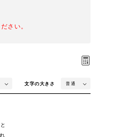
ください。
文字
の大きさ
」と
れ