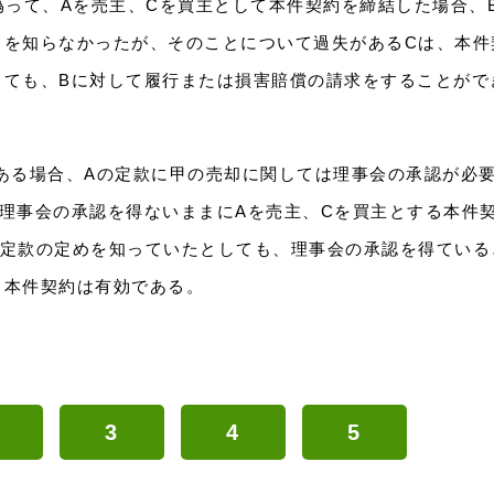
偽って、Aを売主、Cを買主として本件契約を締結した場合、
とを知らなかったが、そのことについて過失があるCは、本件
っても、Bに対して履行または損害賠償の請求をすることがで
ある場合、Aの定款に甲の売却に関しては理事会の承認が必
理事会の承認を得ないままにAを売主、Cを買主とする本件
の定款の定めを知っていたとしても、理事会の承認を得ている
、本件契約は有効である。
3
4
5