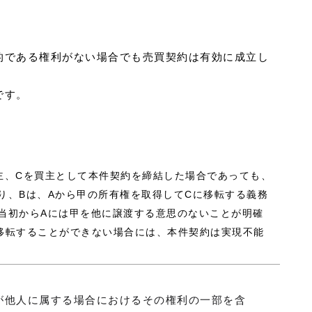
的である権利がない場合でも売買契約は有効に成立し
です。
売主、Cを買主として本件契約を締結した場合であっても、
り、Bは、Aから甲の所有権を取得してCに移転する義務
当初からAには甲を他に譲渡する意思のないことが明確
移転することができない場合には、本件契約は実現不能
が他人に属する場合におけるその権利の一部を含