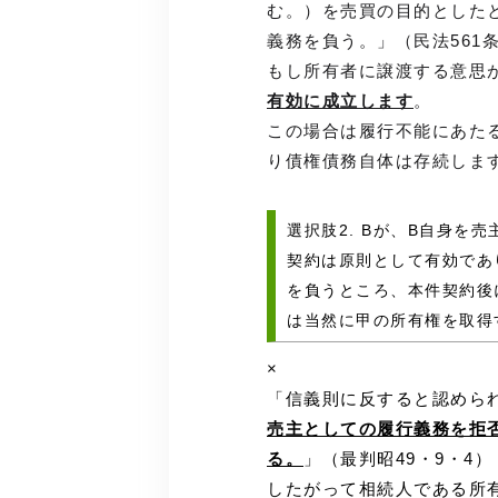
む。）を売買の目的とした
義務を負う。」（民法561
もし所有者に譲渡する意思
有効に成立します
。
この場合は履行不能にあた
り債権債務自体は存続します
選択肢2. Bが、B自身を
契約は原則として有効であ
を負うところ、本件契約後
は当然に甲の所有権を取得
×
「信義則に反すると認めら
売主としての履行義務を拒
る。
」（最判昭49・9・4）
したがって相続人である所