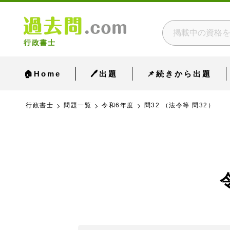
行政書士
🏠Home
🖊出題
📌続きから出題
行政書士
問題一覧
令和6年度
問32 （法令等 問32）