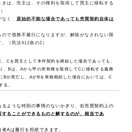
ときは、売主は、その権利を取得して買主に移転する
条）
がなく、
原始的不能な場合であっても売買契約自体は
るので債務不履行になりますが、解除がなされない限
。（民法412条の2）
売主、Cを買主として本件契約を締結した場合であっても、
り、Bは、Aから甲の所有権を取得してCに移転する義務
にBが死亡し、AがBを単独相続した場合においては、C
する。
れるような特別の事情のないかぎり、右売買契約上の
否することができるものと解するのが、相当であ
有者Aは履行を拒絶できます。