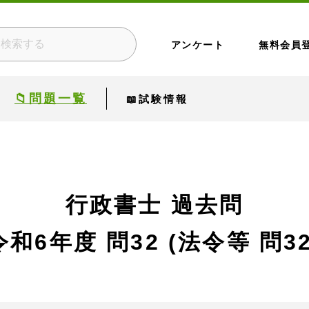
アンケート
無料会員
📁問題一覧
📖試験情報
行政書士 過去問
令和6年度
問32 (法令等 問32