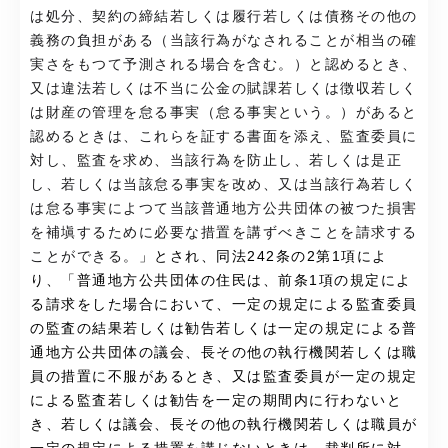
は処分、契約の締結若しくは履行若しくは債務その他の
義務の負担がある（当該行為がなされることが相当の確
実さをもつて予測される場合を含む。）と認めるとき、
又は違法若しくは不当に公金の賦課若しくは徴収若しく
は財産の管理を怠る事実（怠る事実という。）があると
認めるときは、これらを証する書面を添え、監査委員に
対し、監査を求め、当該行為を防止し、若しくは是正
し、若しくは当該怠る事実を改め、又は当該行為若しく
は怠る事実によつて当該普通地方公共団体の被つた損害
を補塡するために必要な措置を講ずべきことを請求する
ことができる。
」とされ、同法242条の2第1項によ
り、「普通地方公共団体の住民は、前条1項の規定によ
る請求をした場合において、一定の規定による監査委員
の監査の結果若しくは勧告若しくは一定の規定による普
通地方公共団体の議会、長その他の執行機関若しくは職
員の措置に不服があるとき、又は監査委員が一定の規定
による監査若しくは勧告を一定の期間内に行わないと
き、若しくは議会、長その他の執行機関若しくは職員が