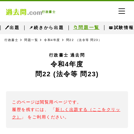
行政書士
📁問題一覧
🖊出題
📌続きから出題
📖試験情報
行政書士
問題一覧
令和4年度
問22 （法令等 問23）
行政書士 過去問
令和4年度
問22 (法令等 問23)
このページは閲覧用ページです。
履歴を残すには、 「
新しく出題する（ここをクリッ
ク）
」 をご利用ください。