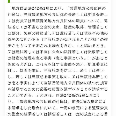
地方自治法242条1項により、「
普通地方公共団体の
住民は、当該普通地方公共団体の長若しくは委員会若し
くは委員又は当該普通地方公共団体の職員について、違
法若しくは不当な公金の支出、財産の取得、管理若しく
は処分、契約の締結若しくは履行若しくは債務その他の
義務の負担がある（当該行為がなされることが相当の確
実さをもつて予測される場合を含む。）と認めるとき、
又は違法若しくは不当に公金の賦課若しくは徴収若しく
は財産の管理を怠る事実（怠る事実という。）があると
認めるときは、これらを証する書面を添え、監査委員に
対し、監査を求め、当該行為を防止し、若しくは是正
し、若しくは当該怠る事実を改め、又は当該行為若しく
は怠る事実によつて当該普通地方公共団体の被つた損害
を補塡するために必要な措置を講ずべきことを請求する
ことができる。
」とされ、同法242条の2第1項によ
り、「普通地方公共団体の住民は、前条1項の規定によ
る請求をした場合において、一定の規定による監査委員
の監査の結果若しくは勧告若しくは一定の規定による普