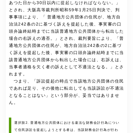
あつた日から30日以内
に提起しなければならない。
」
とされ、大阪高等裁判所昭和59年1月25日判決で、判
事事項により、「
普通地方公共団体の住民が、地方自
治法242条の2に基づく訴えを提起した後、事実審の口
頭弁論終結時までに当該普通地方公共団体から転出した
場合の右訴えの適否。
」とされ、裁判要旨により、「
普
通地方公共団体の住民が、地方自治法242条の2に基づ
く訴えを提起した後、事実審の口頭弁論終結時までに当
該普通地方公共団体から転出した場合には、右訴えは、
当事者適格を欠く者の訴えとして不適法となる。
」とさ
れます。
つまり、「
訴訟提起の時点で当該地方公共団体の住民
であれば足り、その後他に転出しても当該訴訟が不適法
となることはない
」という部分が、妥当ではありませ
ん。
選択肢2. 普通地方公共団体における違法な財務会計行為につい
て住民訴訟を提起しようとする者は、当該財務会計行為が行わ