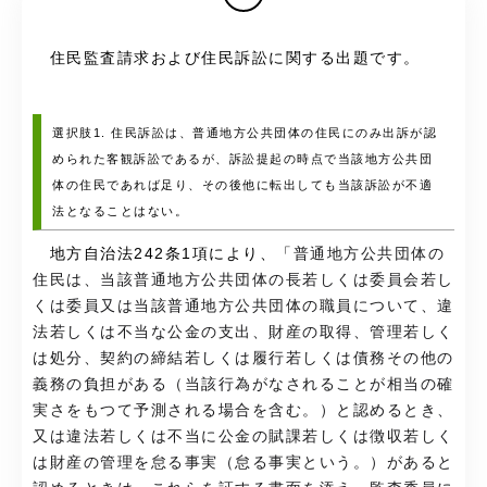
住民監査請求および住民訴訟に関する出題です。
選択肢1. 住民訴訟は、普通地方公共団体の住民にのみ出訴が認
められた客観訴訟であるが、訴訟提起の時点で当該地方公共団
体の住民であれば足り、その後他に転出しても当該訴訟が不適
法となることはない。
地方自治法242条1項により、「
普通地方公共団体の
住民は、当該普通地方公共団体の長若しくは委員会若し
くは委員又は当該普通地方公共団体の職員について、違
法若しくは不当な公金の支出、財産の取得、管理若しく
は処分、契約の締結若しくは履行若しくは債務その他の
義務の負担がある（当該行為がなされることが相当の確
実さをもつて予測される場合を含む。）と認めるとき、
又は違法若しくは不当に公金の賦課若しくは徴収若しく
は財産の管理を怠る事実（怠る事実という。）があると