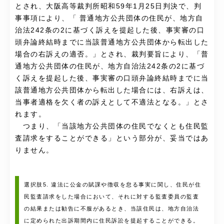
とされ、大阪高等裁判所昭和59年1月25日判決で、判
事事項により、「
普通地方公共団体の住民が、地方自
治法242条の2に基づく訴えを提起した後、事実審の口
頭弁論終結時までに当該普通地方公共団体から転出した
場合の右訴えの適否。
」とされ、裁判要旨により、「
普
通地方公共団体の住民が、地方自治法242条の2に基づ
く訴えを提起した後、事実審の口頭弁論終結時までに当
該普通地方公共団体から転出した場合には、右訴えは、
当事者適格を欠く者の訴えとして不適法となる。
」とさ
れます。
つまり、「
当該地方公共団体の住民でなくとも住民監
査請求をすることができる
」という部分が、妥当ではあ
りません。
選択肢5. 違法に公金の賦課や徴収を怠る事実に関し、住民が住
民監査請求をした場合において、それに対する監査委員の監査
の結果または勧告に不服があるとき、当該住民は、地方自治法
に定められた出訴期間内に住民訴訟を提起することができる。