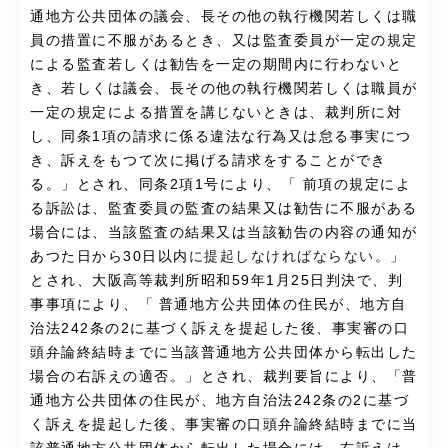
通地方公共団体の議会、長その他の執行機関若しくは職
員の措置に不服があるとき、又は監査委員が一定の規定
による監査若しくは勧告を一定の期間内に行わないと
き、若しくは議会、長その他の執行機関若しくは職員が
一定の規定による措置を講じないときは、裁判所に対
し、同条1項の請求に係る違法な行為又は怠る事実につ
き、訴えをもつて次に掲げる請求をすることができ
る。」とされ、同条2項1号により、「 前項の規定によ
る訴訟は、監査委員の監査の結果又は勧告に不服がある
場合には、当該監査の結果又は当該勧告の内容の通知が
あつた日から30日以内
に提起しなければならない。
」
とされ、大阪高等裁判所昭和59年1月25日判決で、判
事事項により、「
普通地方公共団体の住民が、地方自
治法242条の2に基づく訴えを提起した後、事実審の口
頭弁論終結時までに当該普通地方公共団体から転出した
場合の右訴えの適否。
」とされ、裁判要旨により、「
普
通地方公共団体の住民が、地方自治法242条の2に基づ
く訴えを提起した後、事実審の口頭弁論終結時までに当