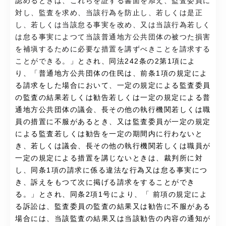
認めるときは、これらを証する書面を添え、監査委員に
対し、監査を求め、当該行為を防止し、若しくは是正
し、若しくは当該怠る事実を改め、又は当該行為若しく
は怠る事実によつて当該普通地方公共団体の被つた損害
を補塡するために必要な措置を講ずべきことを請求する
ことができる。
」とされ、同法242条の2第1項によ
り、「普通地方公共団体の住民は、前条1項の規定によ
る請求をした場合において、一定の規定による監査委員
の監査の結果若しくは勧告若しくは一定の規定による普
通地方公共団体の議会、長その他の執行機関若しくは職
員の措置に不服があるとき、又は監査委員が一定の規定
による監査若しくは勧告を一定の期間内に行わないと
き、若しくは議会、長その他の執行機関若しくは職員が
一定の規定による措置を講じないときは、裁判所に対
し、同条1項の請求に係る違法な行為又は怠る事実につ
き、訴えをもつて次に掲げる請求をすることができ
る。」とされ、同条2項1号により、「 前項の規定によ
る訴訟は、監査委員の監査の結果又は勧告に不服がある
場合には、当該監査の結果又は当該勧告の内容の通知が