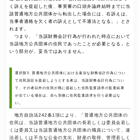
く訴えを提起した後、事実審の口頭弁論終結時までに当
該普通地方公共団体から転出した場合には、右訴えは、
当事者適格を欠く者の訴えとして不適法となる。
」とさ
れます。
つまり、「
当該財務会計行為が行われた時点において
当該地方公共団体の住民であったことが必要となる
」と
いう部分が、妥当ではありません。
選択肢3. 普通地方公共団体における違法な財務会計行為につい
て住民訴訟を提起しようとする者は、当該財務会計行為につい
て、その者以外の住民が既に提起した住民監査請求の監査結果
が出ている場合は、自ら別個に住民監査請求を行う必要はな
い。
地方自治法242条1項により、「
普通地方公共団体の
住民は、当該普通地方公共団体の長若しくは委員会若し
くは委員又は当該普通地方公共団体の職員について、違
法若しくは不当な公金の支出、財産の取得、管理若しく