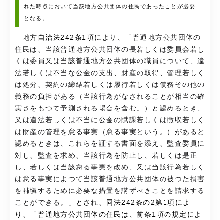
れた時点において当該地方公共団体の住民であったことが必要
となる。
地方自治法242条1項により、「
普通地方公共団体の
住民は、当該普通地方公共団体の長若しくは委員会若し
くは委員又は当該普通地方公共団体の職員について、違
法若しくは不当な公金の支出、財産の取得、管理若しく
は処分、契約の締結若しくは履行若しくは債務その他の
義務の負担がある（当該行為がなされることが相当の確
実さをもつて予測される場合を含む。）と認めるとき、
又は違法若しくは不当に公金の賦課若しくは徴収若しく
は財産の管理を怠る事実（怠る事実という。）があると
認めるときは、これらを証する書面を添え、監査委員に
対し、監査を求め、当該行為を防止し、若しくは是正
し、若しくは当該怠る事実を改め、又は当該行為若しく
は怠る事実によつて当該普通地方公共団体の被つた損害
を補塡するために必要な措置を講ずべきことを請求する
ことができる。
」とされ、同法242条の2第1項によ
り、「普通地方公共団体の住民は、前条1項の規定によ