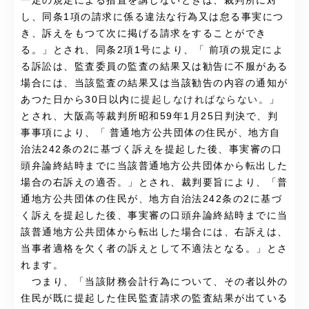
一定の規定による措置を講じないときは、裁判所に対
し、同条1項の請求に係る違法な行為又は怠る事実につ
き、訴えをもつて次に掲げる請求をすることができ
る。」とされ、同条2項1号により、「 前項の規定によ
る訴訟は、監査委員の監査の結果又は勧告に不服がある
場合には、当該監査の結果又は当該勧告の内容の通知が
あつた日から30日以内
に提起しなければならない。
」
とされ、大阪高等裁判所昭和59年1月25日判決で、判
事事項により、「
普通地方公共団体の住民が、地方自
治法242条の2に基づく訴えを提起した後、事実審の口
頭弁論終結時までに当該普通地方公共団体から転出した
場合の右訴えの適否。
」とされ、裁判要旨により、「
普
通地方公共団体の住民が、地方自治法242条の2に基づ
く訴えを提起した後、事実審の口頭弁論終結時までに当
該普通地方公共団体から転出した場合には、右訴えは、
当事者適格を欠く者の訴えとして不適法となる。
」とさ
れます。
つまり、「
当該財務会計行為について、その者以外の
住民が既に提起した住民監査請求の監査結果が出ている