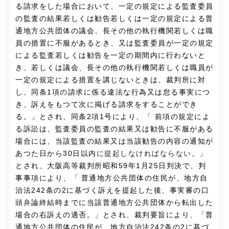
る請求をした場合において、一定の規定による監査委員
の監査の結果若しくは勧告若しくは一定の規定による普
通地方公共団体の議会、長その他の執行機関若しくは職
員の措置に不服があるとき、又は監査委員が一定の規定
による監査若しくは勧告を一定の期間内に行わないと
き、若しくは議会、長その他の執行機関若しくは職員が
一定の規定による措置を講じないときは、裁判所に対
し、同条1項の請求に係る違法な行為又は怠る事実につ
き、訴えをもつて次に掲げる請求をすることができ
る。」とされ、同条2項1号により、「 前項の規定によ
る訴訟は、監査委員の監査の結果又は勧告に不服がある
場合には、当該監査の結果又は当該勧告の内容の通知が
あつた日から30日以内
に提起しなければならない。
」
とされ、大阪高等裁判所昭和59年1月25日判決で、判
事事項により、「
普通地方公共団体の住民が、地方自
治法242条の2に基づく訴えを提起した後、事実審の口
頭弁論終結時までに当該普通地方公共団体から転出した
場合の右訴えの適否。
」とされ、裁判要旨により、「
普
通地方公共団体の住民が、地方自治法242条の2に基づ