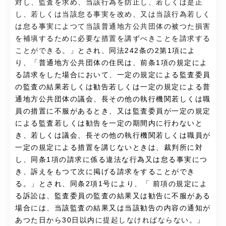
対し、監査を求め、当該行為を防止し、若しくは是正
し、若しくは当該怠る事実を改め、又は当該行為若しく
は怠る事実によつて当該普通地方公共団体の被つた損害
を補塡するために必要な措置を講ずべきことを請求する
ことができる。
」とされ、同法242条の2第1項によ
り、「普通地方公共団体の住民は、前条1項の規定によ
る請求をした場合において、一定の規定による監査委員
の監査の結果若しくは勧告若しくは一定の規定による普
通地方公共団体の議会、長その他の執行機関若しくは職
員の措置に不服があるとき、又は監査委員が一定の規定
による監査若しくは勧告を一定の期間内に行わないと
き、若しくは議会、長その他の執行機関若しくは職員が
一定の規定による措置を講じないときは、裁判所に対
し、同条1項の請求に係る違法な行為又は怠る事実につ
き、訴えをもつて次に掲げる請求をすることができ
る。」とされ、同条2項1号により、「 前項の規定によ
る訴訟は、監査委員の監査の結果又は勧告に不服がある
場合には、当該監査の結果又は当該勧告の内容の通知が
あつた日から30日以内
に提起しなければならない。
」