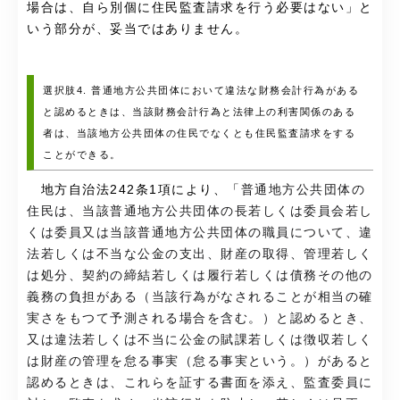
場合は、自ら別個に住民監査請求を行う必要はない
」と
いう部分が、妥当ではありません。
選択肢4. 普通地方公共団体において違法な財務会計行為がある
と認めるときは、当該財務会計行為と法律上の利害関係のある
者は、当該地方公共団体の住民でなくとも住民監査請求をする
ことができる。
地方自治法242条1項により、「
普通地方公共団体の
住民は、当該普通地方公共団体の長若しくは委員会若し
くは委員又は当該普通地方公共団体の職員について、違
法若しくは不当な公金の支出、財産の取得、管理若しく
は処分、契約の締結若しくは履行若しくは債務その他の
義務の負担がある（当該行為がなされることが相当の確
実さをもつて予測される場合を含む。）と認めるとき、
又は違法若しくは不当に公金の賦課若しくは徴収若しく
は財産の管理を怠る事実（怠る事実という。）があると
認めるときは、これらを証する書面を添え、監査委員に