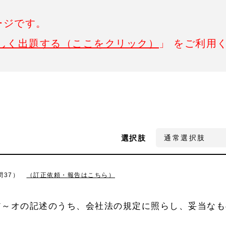
ージです。
しく出題する（ここをクリック）
」 をご利用
選択肢
問37）
（訂正依頼・報告はこちら）
ア～オの記述のうち、会社法の規定に照らし、妥当なも