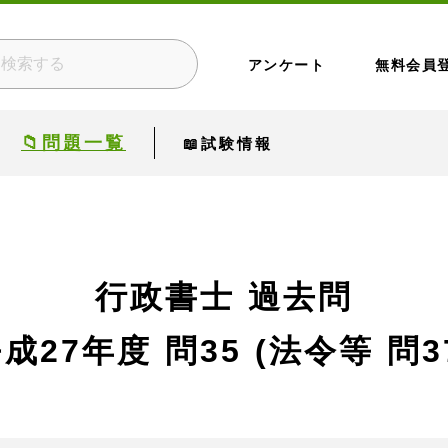
アンケート
無料会員
📁問題一覧
📖試験情報
行政書士 過去問
平成27年度
問35 (法令等 問3