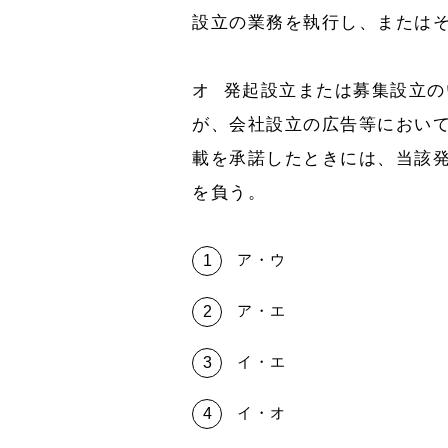
設立の業務を執行し、または
オ 発起設立または募集設立
が、会社設立の広告等におい
載を承諾したときには、当該
を負う。
ア・ウ
ア・エ
イ・エ
イ・オ