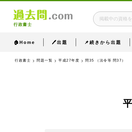
行政書士
🏠Home
🖊出題
📌続きから出題
行政書士
問題一覧
平成27年度
問35 （法令等 問37）