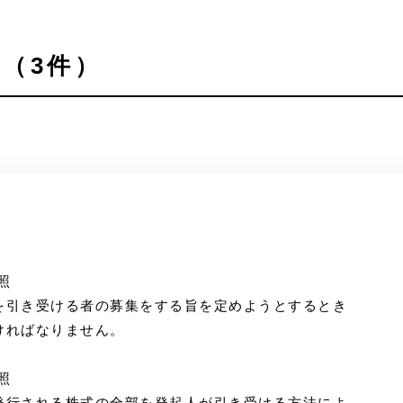
（3件）
照
を引き受ける者の募集をする旨を定めようとするとき
ければなりません。
照
発行される株式の全部を発起人が引き受ける方法によ