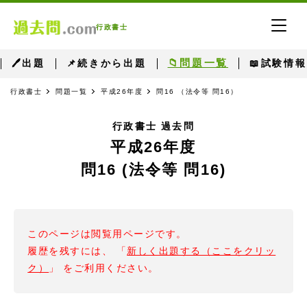
行政書士
📁問題一覧
🖊出題
📌続きから出題
📖試験情報
行政書士
問題一覧
平成26年度
問16 （法令等 問16）
行政書士 過去問
平成26年度
問16 (法令等 問16)
このページは閲覧用ページです。
履歴を残すには、 「
新しく出題する（ここをクリッ
ク）
」 をご利用ください。