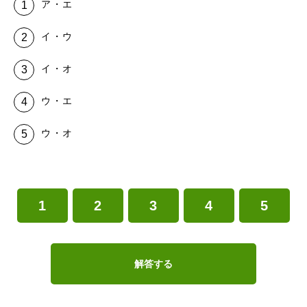
ア・エ
イ・ウ
イ・オ
ウ・エ
ウ・オ
1
2
3
4
5
解答する