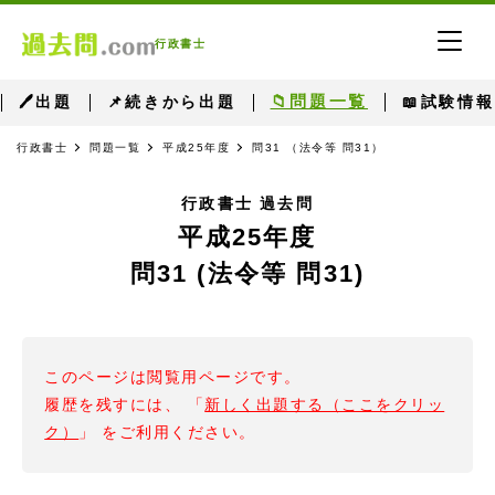
行政書士
📁問題一覧
🖊出題
📌続きから出題
📖試験情報
行政書士
問題一覧
平成25年度
問31 （法令等 問31）
行政書士 過去問
平成25年度
問31 (法令等 問31)
このページは閲覧用ページです。
履歴を残すには、 「
新しく出題する（ここをクリッ
ク）
」 をご利用ください。