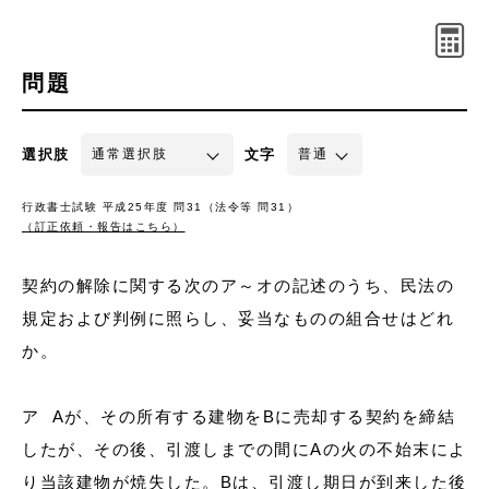
問題
選択肢
文字
行政書士試験 平成25年度 問31（法令等 問31）
（訂正依頼・報告はこちら）
契約の解除に関する次のア～オの記述のうち、民法の
規定および判例に照らし、妥当なものの組合せはどれ
か。
ア Aが、その所有する建物をBに売却する契約を締結
したが、その後、引渡しまでの間にAの火の不始末によ
り当該建物が焼失した。Bは、引渡し期日が到来した後